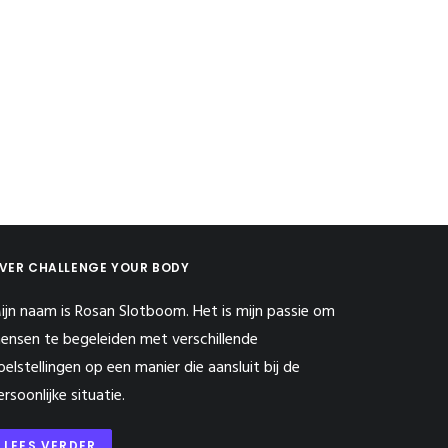
VER CHALLENGE YOUR BODY
ijn naam is Rosan Slotboom. Het is mijn passie om
ensen te begeleiden met verschillende
oelstellingen op een manier die aansluit bij de
ersoonlijke situatie.
LEES VERDER